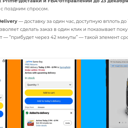
 Prime-доставки и FBA-отправлений до 23 декабр
 с поздним спросом.
elivery
— доставку за один час, доступную вплоть до 
зволяет сделать заказ в один клик и показывает по
т — “прибудет через 42 минуты” — такой элемент с