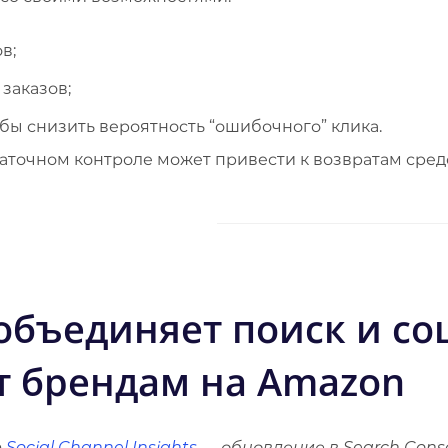
в;
заказов;
бы снизить вероятность “ошибочного” клика.
аточном контроле может привести к возвратам сред
объединяет поиск и со
т брендам на Amazon
ю
Social Channel Insights
— обновление в Search Conso