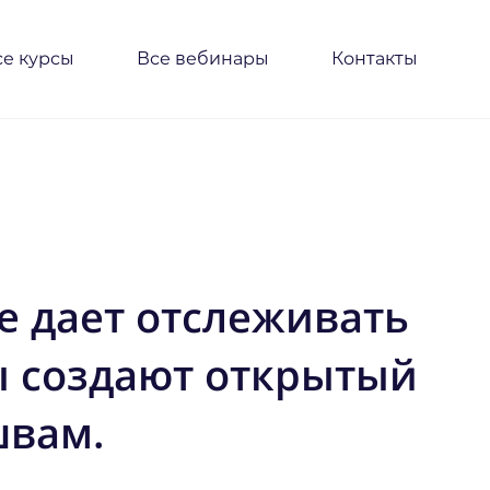
се курсы
Все вебинары
Контакты
le дает отслеживать
ы создают открытый
швам.