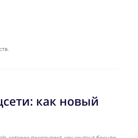
ств.
цсети: как новый
le, которое показывает, как контент бренда