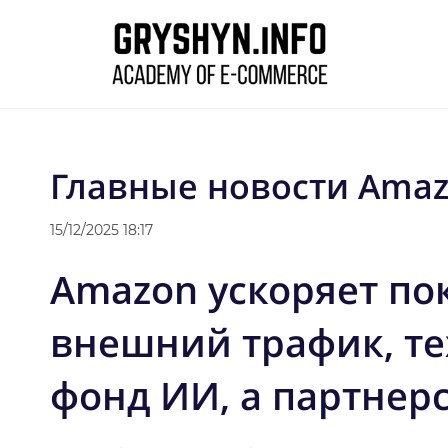
Skip
to
main
content
Главные новости Amaz
15/12/2025 18:17
Amazon ускоряет пок
внешний трафик, те
фонд ИИ, а партнерс